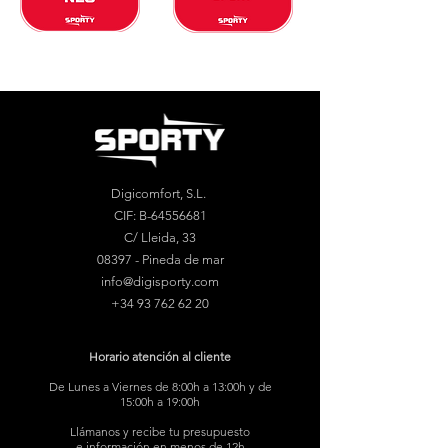
Digicomfort, S.L.
CIF: B-64556681
C/ Lleida, 33
08397 - Pineda de mar
info@digisporty.com
+34 93 762 62 20
Horario atención al cliente
De Lunes a Viernes de 8:00h a 13:00h y de
15:00h a 19:00h
Llámanos y recibe tu presupuesto
e información en menos de 12h.