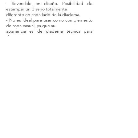
- Reversible en diseño. Posibilidad de
estampar un diseño totalmente
diferente en cada lado de la diadema.
- No es ideal para usar como complemento
de ropa casual, ya que su
apariencia es de diadema técnica para
deporte.
- Actualmente, la Top Ventas.
Características CLASSIC
- Diadema 96% de poliéster y 4% de lycra,
muy
elástica y comfortable.
- Alta transpirabilidad y control de la
humedad.