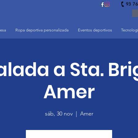
93 76
esa
Ropa deportiva personalizada
Eventos deportivos
Tecnolog
alada a Sta. Bri
Amer
sáb, 30 nov
  |  
Amer