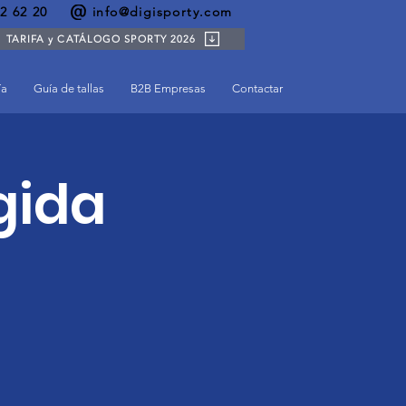
2 62 20
info@digisporty.com
TARIFA y CATÁLOGO SPORTY 2026
ía
Guía de tallas
B2B Empresas
Contactar
gida