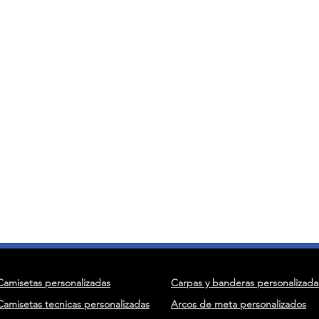
Camisetas personalizadas
Carpas y banderas personalizada
Camisetas tecnicas personalizadas
Arcos de meta personalizados