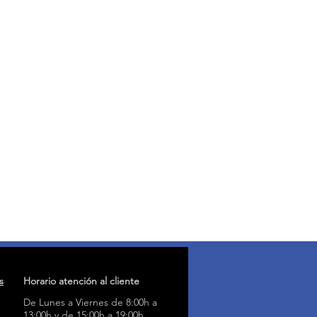
s
Horario atención al cliente
De Lunes a Viernes de 8:00h a
13:00h y de 15:00h a 19:00h