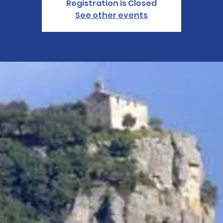
Registration is Closed
See other events